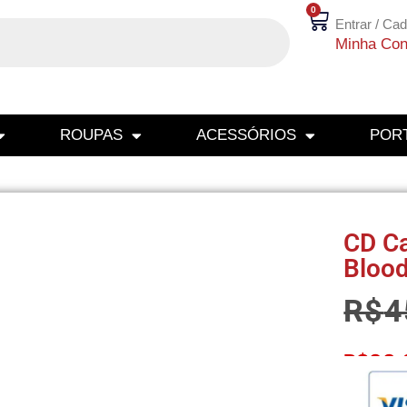
0
Entrar / Cad
Minha Con
ROUPAS
ACESSÓRIOS
PORT
CD Ca
Bloo
R$
4
R$
38,