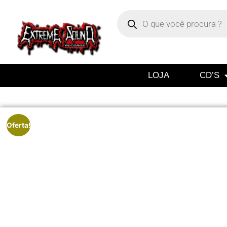
LOJA
CD’S
Oferta!