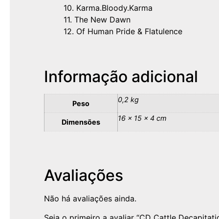
10. Karma.Bloody.Karma
11. The New Dawn
12. Of Human Pride & Flatulence
Informação adicional
0,2 kg
Peso
16 × 15 × 4 cm
Dimensões
Avaliações
Não há avaliações ainda.
Seja o primeiro a avaliar “CD Cattle Decapitat