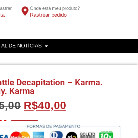
astrar
Onde está meu produto?
ta
Rastrear pedido
AL DE NOTÍCIAS
ttle Decapitation – Karma.
dy. Karma
5,00
R$
40,00
00
No Pix 5% OFF