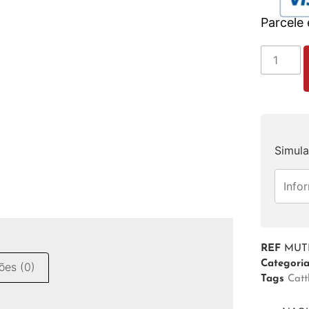
Parcele
Simula
REF
MUTP
Categori
ões (0)
Tags
Catt