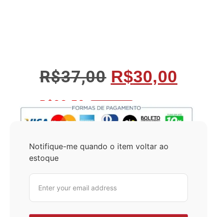
R$
37,00
R$
30,00
R$
28,50
No Pix 5% OFF
Notifique-me quando o item voltar ao
estoque