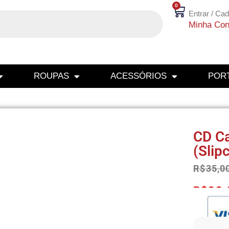
0
Entrar / Cad
Minha Con
ROUPAS
ACESSÓRIOS
PORT
CD Ca
(Slip
R$
35,0
R$
33,