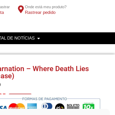
astrar
Onde está meu produto?
ta
Rastrear pedido
AL DE NOTÍCIAS
rnation – Where Death Lies
case)
0
25
No Pix 5% OFF