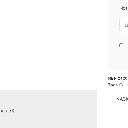
Not
REF
0602
Tags
Carn
NACI
ões (0)