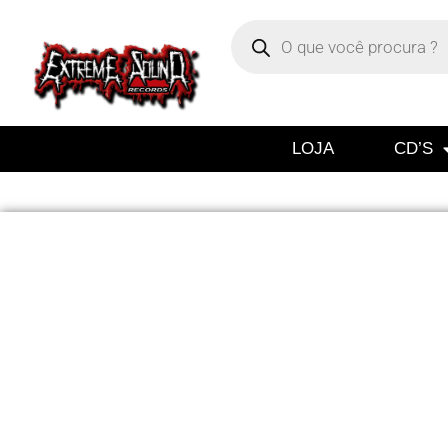
LOJA
CD’S