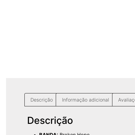
Descrição
Informação adicional
Avaliaç
Descrição
BANDA:
Broken Hope