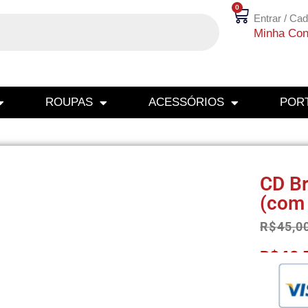
0
Entrar / Cad
Minha Con
ROUPAS
ACESSÓRIOS
PORT
CD B
(com 
R$
45,0
R$
42,