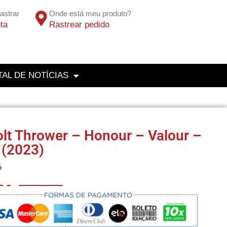
astrar
Onde está meu produto?
ta
Rastrear pedido
AL DE NOTÍCIAS
lt Thrower – Honour – Valour –
 (2023)
6
33
No Pix 5% OFF