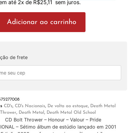
 em até 2x de
R$
25,11
sem juros.
Adicionar ao carrinho
ção de frete
575277008
as
CD's
,
CD's Nacionais
,
De volta ao estoque
,
Death Metal
 Thrower
,
Death Metal
,
Death Metal Old School
CD Bolt Thrower – Honour – Valour – Pride
IONAL – Sétimo álbum de estúdio lançado em 2001