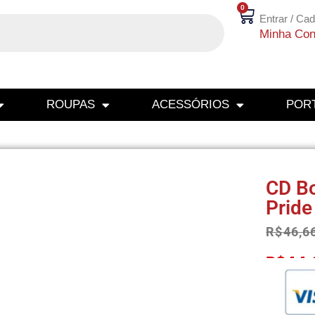
0
Entrar / Cad
Minha Con
ROUPAS
ACESSÓRIOS
PORT
CD Bo
Pride
R$
46,6
R$
44,