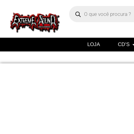
LOJA
CD’S