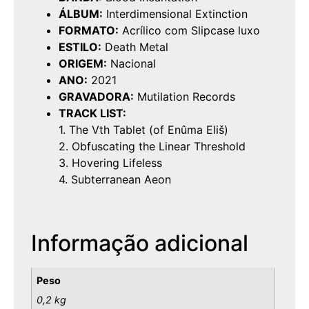
ÁLBUM:
Interdimensional Extinction
FORMATO:
Acrílico com Slipcase luxo
ESTILO:
Death Metal
ORIGEM:
Nacional
ANO:
2021
GRAVADORA:
Mutilation Records
TRACK LIST:
1. The Vth Tablet (of Enûma Eliš)
2. Obfuscating the Linear Threshold
3. Hovering Lifeless
4. Subterranean Aeon
Informação adicional
Peso
0,2 kg