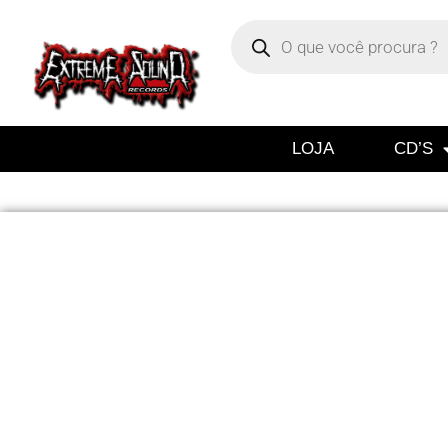
LOJA
CD’S