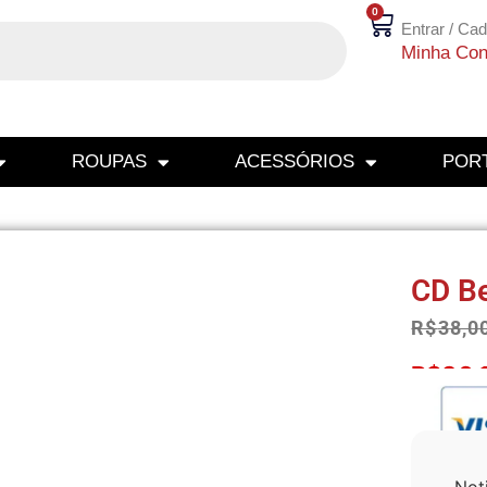
0
Entrar / Cad
Minha Con
ROUPAS
ACESSÓRIOS
PORT
CD Be
R$
38,0
R$
36,
Not