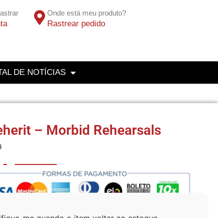
astrar
Onde está meu produto?
ta
Rastrear pedido
AL DE NOTÍCIAS
herit – Morbid Rehearsals
0
10
No Pix 5% OFF
ifique-me quando o item voltar ao estoque