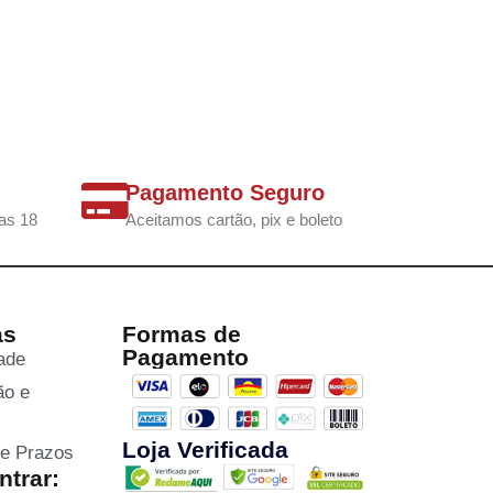
Pagamento Seguro
as 18
Aceitamos cartão, pix e boleto
as
Formas de
Pagamento
dade
ão e
Loja Verificada
 e Prazos
trar: