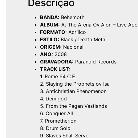
Descrição
BANDA:
Behemoth
ÁLBUM:
At The Arena Ov Aion – Live Apo
FORMATO:
Acrílico
ESTILO:
Black / Death Metal
ORIGEM:
Nacional
ANO:
2008
GRAVADORA:
Paranoid Records
TRACK LIST:
1. Rome 64 C.E.
2. Slaying the Prophets ov Isa
3. Antichristian Phenomenon
4. Demigod
5. From the Pagan Vastlands
6. Conquer All
7. Prometherion
8. Drum Solo
9. Slaves Shall Serve