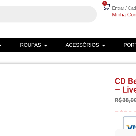
0
Entrar / Cad
Minha Con
ROUPAS
ACESSÓRIOS
PORT
CD Be
– Liv
R$
38,0
R$
36,