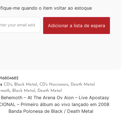
ifique-me quando o item voltar ao estoque
916804682
as
CD's
,
Black Metal
,
CD's Nacionais
,
Death Metal
emoth
,
Black Metal
,
Death Metal
Behemoth – At The Arena Ov Aion – Live Apostasy
IONAL – Primeiro álbum ao vivo lançado em 2008
Banda Polonesa de Black / Death Metal