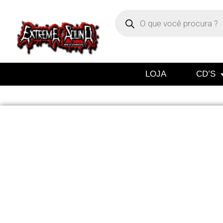
LOJA
CD’S