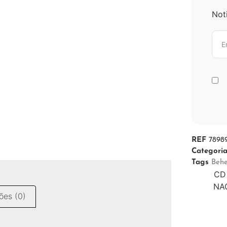
Not
REF
7898
Categori
Tags
Beh
CD 
NAC
ões (0)