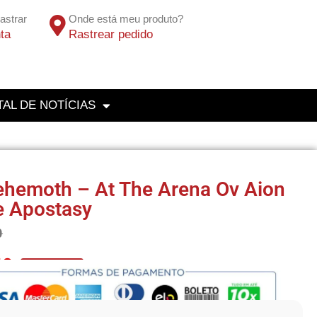
astrar
Onde está meu produto?
ta
Rastrear pedido
AL DE NOTÍCIAS
hemoth – At The Arena Ov Aion
e Apostasy
0
10
No Pix 5% OFF