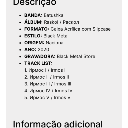
Descrição
BANDA:
Batushka
ÁLBUM:
Raskol / Раскол
FORMATO:
Caixa Acrílica com Slipcase
ESTILO:
Black Metal
ORIGEM:
Nacional
ANO:
2020
GRAVADORA:
Black Metal Store
TRACK LIST:
1. Ирмос I / Irmos I
2. Ирмос II / Irmos II
3. Ирмос III / Irmos III
4. Ирмос IV / Irmos IV
5. Ирмос V / Irmos V
Informação adicional