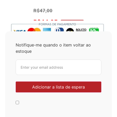
R$
47,00
R$
44,65
No Pix 5% OFF
Notifique-me quando o item voltar ao
estoque