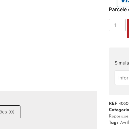
Parcele
Simula
REF
4050
Categori
ões (0)
Reposicoe
Tags
Avri