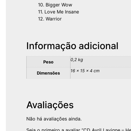
10. Bigger Wow
11. Love Me Insane
12. Warrior
Informação adicional
0,2 kg
Peso
16 × 15 × 4 cm
Dimensões
Avaliações
Não há avaliações ainda.
Seja o primeiro a avaliar “CD Avril Lavigne – 