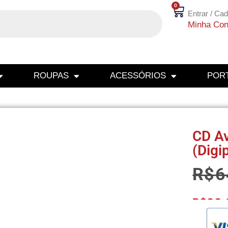
0
Entrar / Cad
Minha Con
ROUPAS
ACESSÓRIOS
PORT
CD Av
(Digi
R$
6
R$
38,