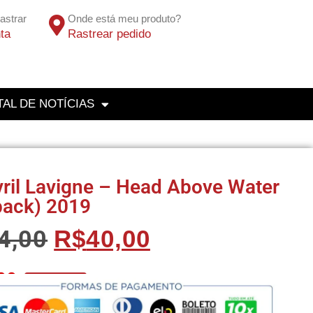
astrar
Onde está meu produto?
ta
Rastrear pedido
AL DE NOTÍCIAS
ril Lavigne – Head Above Water
pack) 2019
4,00
R$
40,00
00
No Pix 5% OFF