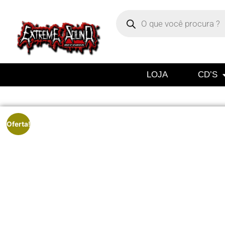
LOJA
CD’S
Oferta!