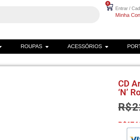
0
Entrar / Cad
Minha Con
ROUPAS
ACESSÓRIOS
PORT
CD Ar
‘N’ Ro
R$
2
R$
17,1