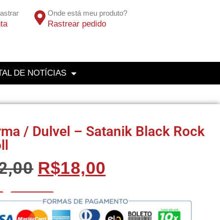
astrar
Onde está meu produto?
ta
Rastrear pedido
AL DE NOTÍCIAS
ma / Dulvel – Satanik Black Rock
ll
2,00
R$
18,00
0
No Pix 5% OFF