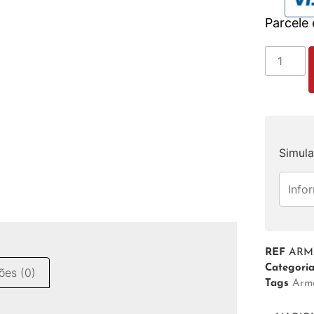
Parcele
Simula
REF
ARM
Categori
ões (0)
Tags
Arm