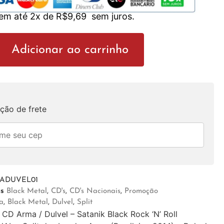
 em até 2x de
R$
9,69
sem juros.
Adicionar ao carrinho
ção de frete
ADUVEL01
as
Black Metal
,
CD's
,
CD's Nacionais
,
Promoção
a
,
Black Metal
,
Dulvel
,
Split
CD Arma / Dulvel – Satanik Black Rock ‘N’ Roll