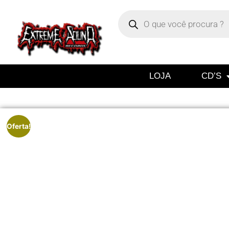
LOJA
CD’S
Oferta!