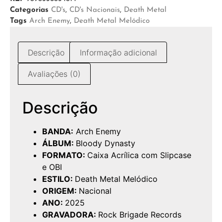
Categorias
CD's
,
CD's Nacionais
,
Death Metal
Tags
Arch Enemy
,
Death Metal Melódico
Descrição
Informação adicional
Avaliações (0)
Descrição
BANDA:
Arch Enemy
ÁLBUM:
Bloody Dynasty
FORMATO:
Caixa Acrílica com Slipcase
e OBI
ESTILO:
Death Metal Melódico
ORIGEM:
Nacional
ANO:
2025
GRAVADORA:
Rock Brigade Records