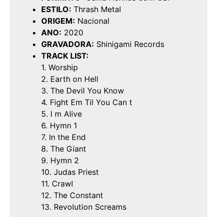
ESTILO:
Thrash Metal
ORIGEM:
Nacional
ANO:
2020
GRAVADORA:
Shinigami Records
TRACK LIST:
1. Worship
2. Earth on Hell
3. The Devil You Know
4. Fight Em Til You Can t
5. I m Alive
6. Hymn 1
7. In the End
8. The Giant
9. Hymn 2
10. Judas Priest
11. Crawl
12. The Constant
13. Revolution Screams