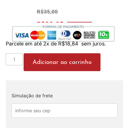
R$
35,00
R$
33,25
No Pix 5% OFF
Parcele em até 2x de
R$
18,84
sem juros.
Adicionar ao carrinho
Simulação de frete