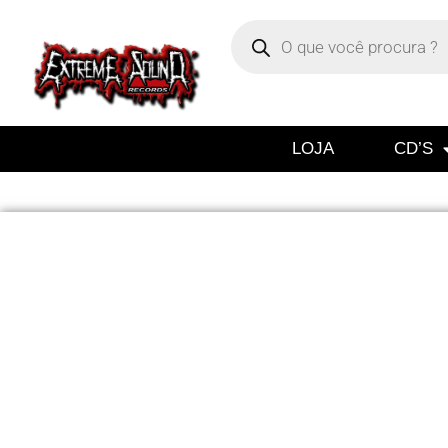
LOJA
CD’S