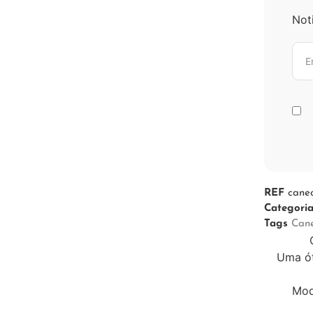
Not
REF
cane
Categori
Tags
Can
Uma ót
Mod