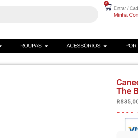
0
Entrar / Cad
Minha Con
ROUPAS
ACESSÓRIOS
PORT
Cane
The B
R$
35,0
R$
33,