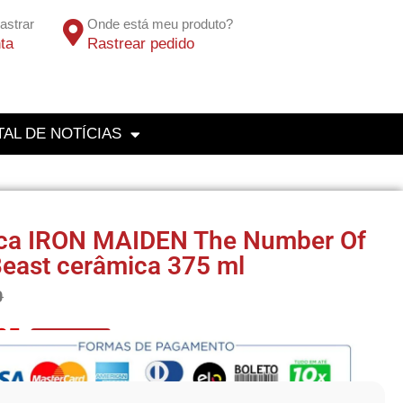
astrar
Onde está meu produto?
ta
Rastrear pedido
AL DE NOTÍCIAS
ca IRON MAIDEN The Number Of
east cerâmica 375 ml
0
25
No Pix 5% OFF