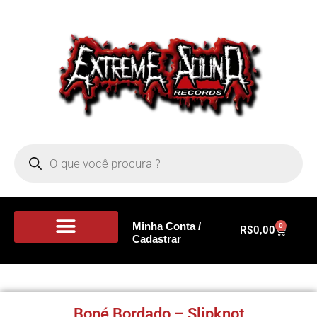
Minha Conta /
0
R$
0,00
Cadastrar
Portal de Notícias
Boné Bordado – Slipknot