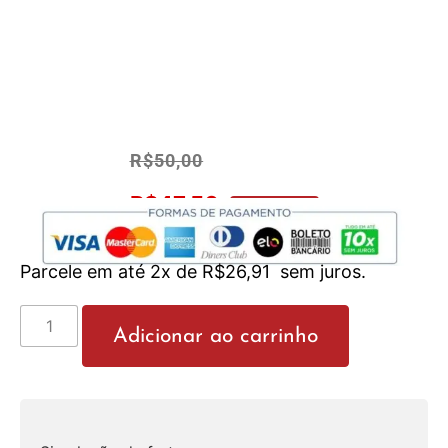
R$
50,00
R$
47,50
No Pix 5% OFF
Parcele em até 2x de
R$
26,91
sem juros.
Adicionar ao carrinho