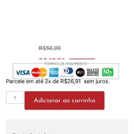
R$
50,00
R$
47,50
No Pix 5% OFF
Parcele em até 2x de
R$
26,91
sem juros.
Adicionar ao carrinho