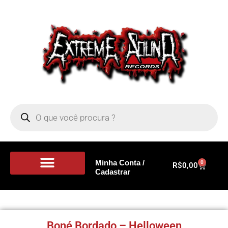
Minha Conta /
0
R$
0,00
Cadastrar
Portal de Notícias
Boné Bordado – Helloween