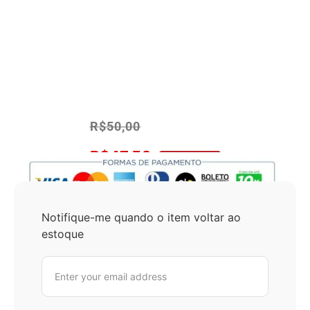
R$
50,00
R$
47,50
No Pix 5% OFF
Notifique-me quando o item voltar ao
estoque