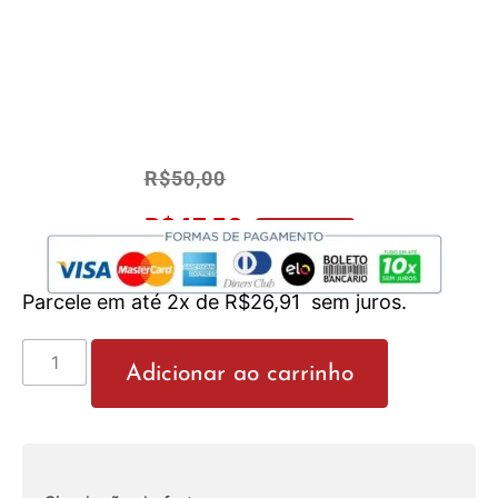
R$
50,00
R$
47,50
No Pix 5% OFF
Parcele em até 2x de
R$
26,91
sem juros.
Adicionar ao carrinho