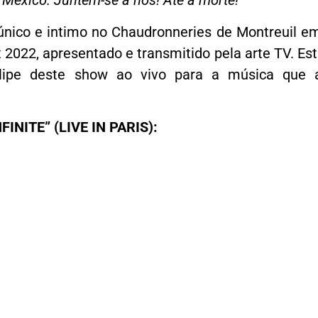
e Mexico. Juntem-se a nós! Até a morte!”
nico e intimo no Chaudronneries de Montreuil e
2022, apresentado e transmitido pela arte TV. Es
lipe deste show ao vivo para a música que 
INITE” (LIVE IN PARIS):