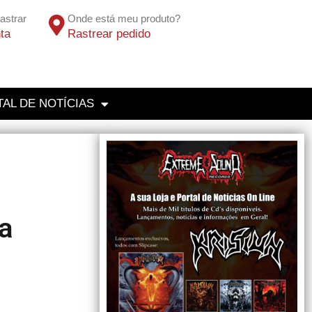
astrar
Onde está meu produto?
ta
Rastrear pedido
AL DE NOTÍCIAS
a