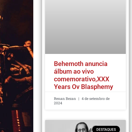
Behemoth anuncia
álbum ao vivo
comemorativo,XXX
Years Ov Blasphemy
Renan Bezan
4 de setembro de
2024
DESTAQUES