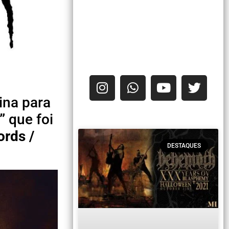
ina para
”
que foi
ords /
DESTAQUES