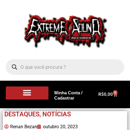
Minha Conta /
0
R$
0,00
Cadastrar
Portal de Notícias
DESTAQUES
,
NOTÍCIAS
Renan Bezan
outubro 20, 2023