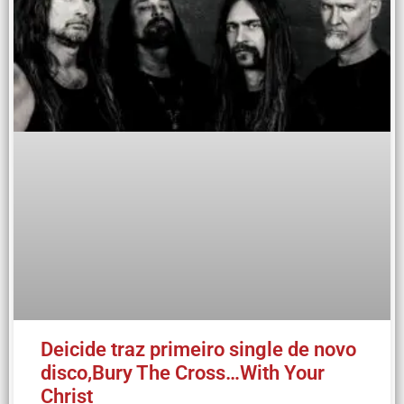
Deicide traz primeiro single de novo
disco,Bury The Cross…With Your
Christ