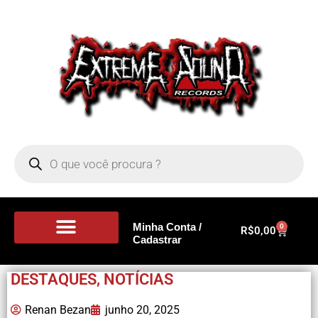
Minha Conta /
0
R$
0,00
Cadastrar
Portal de Notícias
DESTAQUES
,
NOTÍCIAS
Renan Bezan
junho 20, 2025