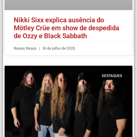
Nikki Sixx explica ausência do
Mötley Crüe em show de despedida
de Ozzy e Black Sabbath
Renan Bezan
16 de julho de 2025
DESTAQUES