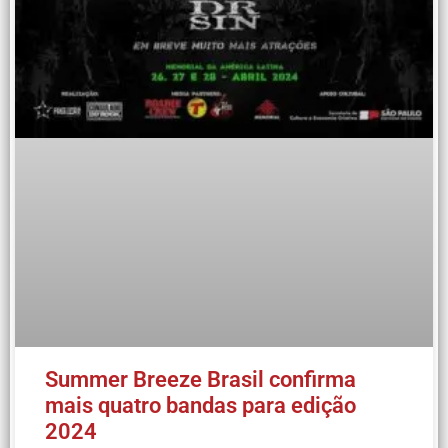
Summer Breeze Brasil confirma
mais quatro bandas para edição
2024