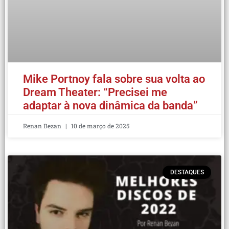
Mike Portnoy fala sobre sua volta ao
Dream Theater: “Precisei me
adaptar à nova dinâmica da banda”
Renan Bezan
10 de março de 2025
DESTAQUES