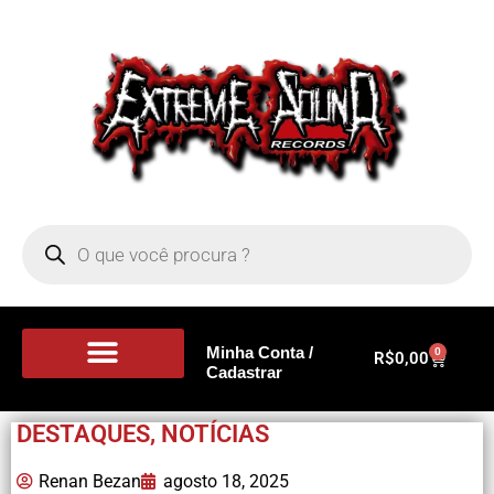
Minha Conta /
0
R$
0,00
Cadastrar
Portal de Notícias
DESTAQUES
,
NOTÍCIAS
Renan Bezan
agosto 18, 2025