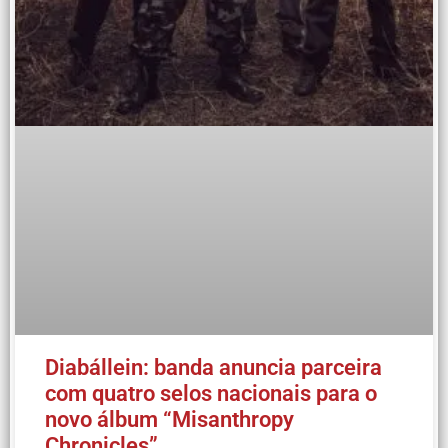
Diabállein: banda anuncia parceira
com quatro selos nacionais para o
novo álbum “Misanthropy
Chronicles”