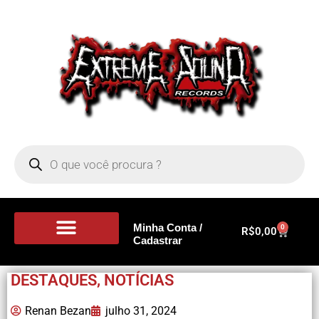
Minha Conta /
0
R$
0,00
Cadastrar
Portal de Notícias
DESTAQUES
,
NOTÍCIAS
Renan Bezan
julho 31, 2024