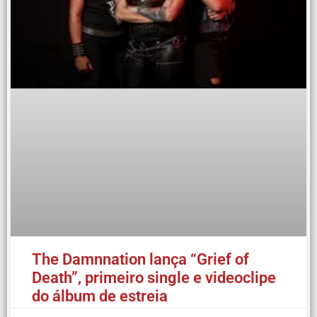
The Damnnation lança “Grief of
Death”, primeiro single e videoclipe
do álbum de estreia