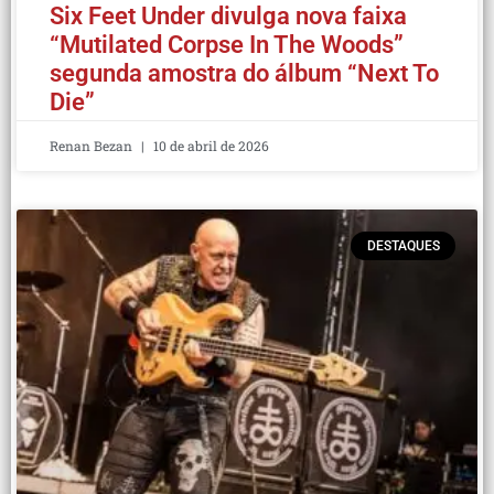
Six Feet Under divulga nova faixa
“Mutilated Corpse In The Woods”
segunda amostra do álbum “Next To
Die”
Renan Bezan
10 de abril de 2026
DESTAQUES