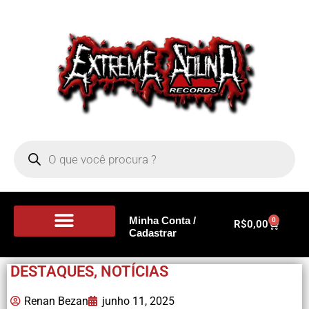
Minha Conta /
0
R$
0,00
Cadastrar
Portal de Notícias
DESTAQUES
,
NOTÍCIAS
Renan Bezan
junho 11, 2025