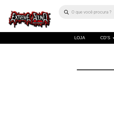
LOJA
CD’S