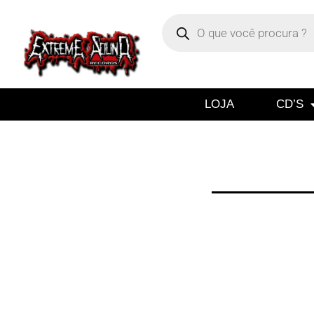
LOJA
CD’S