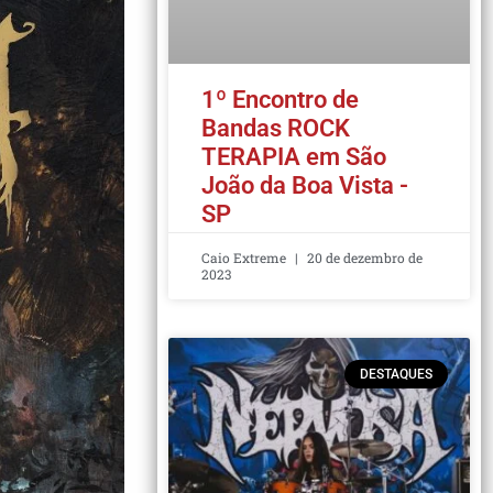
1º Encontro de
Bandas ROCK
TERAPIA em São
João da Boa Vista -
SP
Caio Extreme
20 de dezembro de
2023
DESTAQUES