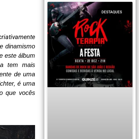
DESTAQUES
criativamente
e dinamismo
te este álbum
ma tem mais
mente de uma
ichter, é uma
ro que vocês