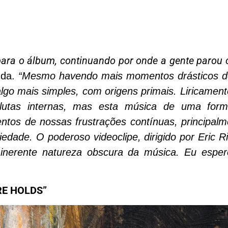
ara o álbum, continuando por onde a gente parou 
nda.
“Mesmo havendo mais momentos drásticos d
lgo mais simples, com origens primais. Liricamen
utas internas, mas esta música de uma for
entos de nossas frustrações contínuas, principal
iedade. O poderoso videoclipe, dirigido por Eric R
á inerente natureza obscura da música. Eu espe
RE HOLDS”