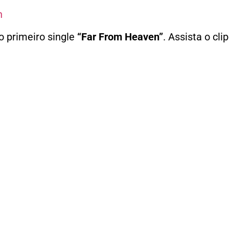
h
o primeiro single
“Far From Heaven”
. Assista o cli