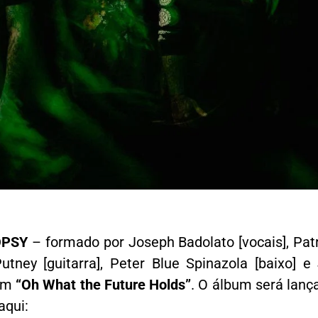
OPSY
– formado por Joseph Badolato [vocais], Pat
 Putney [guitarra], Peter Blue Spinazola [baixo] 
bum
“Oh What the Future Holds”
. O álbum será lanç
aqui: