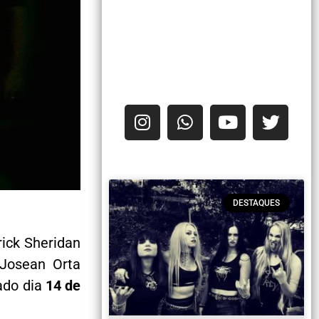
DESTAQUES
rick Sheridan
e Josean Orta
ado dia
14 de