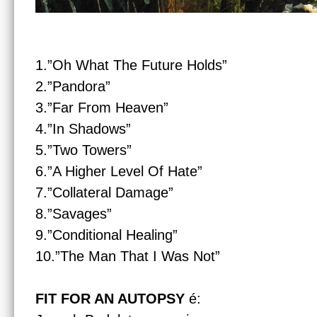
1.”Oh What The Future Holds”
2.”Pandora”
3.”Far From Heaven”
4.”In Shadows”
5.”Two Towers”
6.”A Higher Level Of Hate”
7.”Collateral Damage”
8.”Savages”
9.”Conditional Healing”
10.”The Man That I Was Not”
FIT FOR AN AUTOPSY
é: