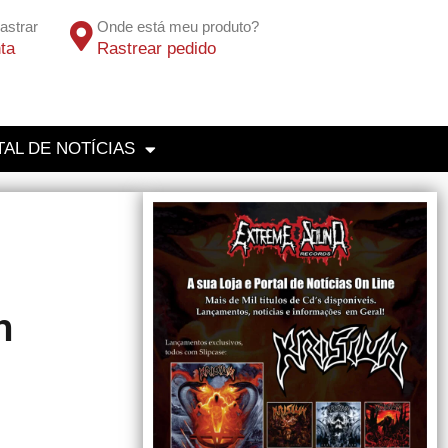
astrar
Onde está meu produto?
ta
Rastrear pedido
AL DE NOTÍCIAS
h