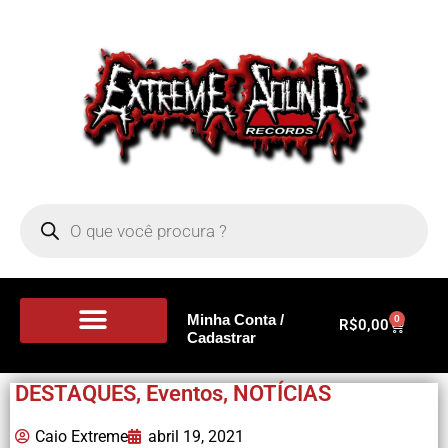
Minha Conta /
0
R$
0,00
Cadastrar
Portal de Notícias
DESTAQUES
,
Eventos
,
NOTÍCIAS
Caio Extreme
abril 19, 2021