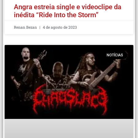
Angra estreia single e videoclipe da
inédita “Ride Into the Storm”
Renan Bezan
4 de agosto de 2023
NOTÍCIAS