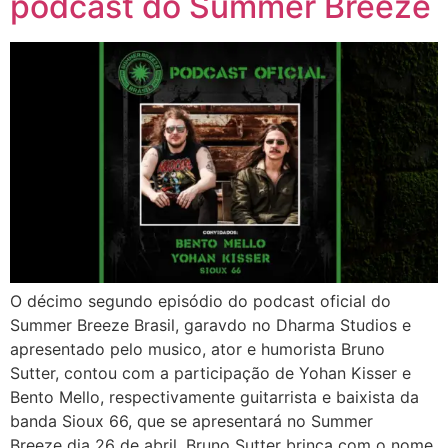
podcast do Summer Breeze
O décimo segundo episódio do podcast oficial do
Summer Breeze Brasil, garavdo no Dharma Studios e
apresentado pelo musico, ator e humorista Bruno
Sutter, contou com a participação de Yohan Kisser e
Bento Mello, respectivamente guitarrista e baixista da
banda Sioux 66, que se apresentará no Summer
Breeze dia 26 de abril. Bruno Sutter brinca com o nome