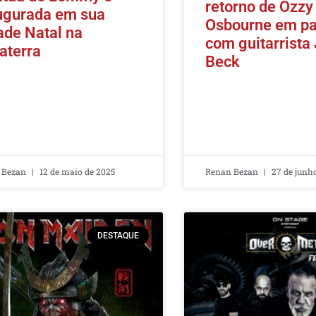
retorno de Ozzy
ugurada em sua
Osbourne em pa
ade Natal na
com guitarrista 
laterra
Beck
 Bezan
12 de maio de 2025
Renan Bezan
27 de junh
DESTAQUE