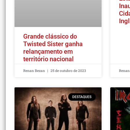
Ina
Cid
Ing
Grande clássico do
Twisted Sister ganha
relançamento em
território nacional
Renan Bezan
25 de outubro de 2023
Renan
DESTAQUES