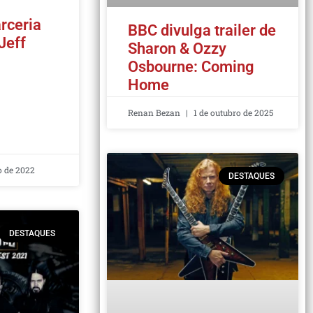
rceria
BBC divulga trailer de
Jeff
Sharon & Ozzy
Osbourne: Coming
Home
Renan Bezan
1 de outubro de 2025
o de 2022
DESTAQUES
DESTAQUES