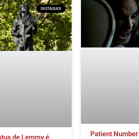
DESTAQUES
Patient Number 
átua de Lemmy é