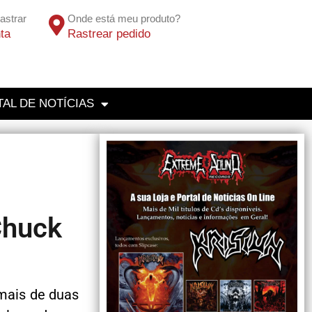
astrar
Onde está meu produto?
ta
Rastrear pedido
AL DE NOTÍCIAS
Chuck
 mais de duas