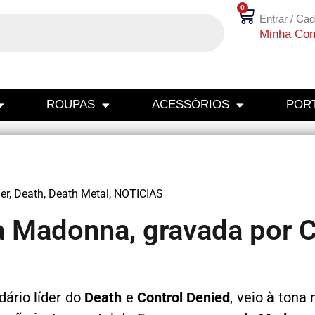
0
Entrar / Cad
Minha Con
ROUPAS
ACESSÓRIOS
PORT
er
,
Death
,
Death Metal
,
NOTICIAS
da Madonna, gravada por 
ndário líder do
Death
e
Control Denied
, veio à tona