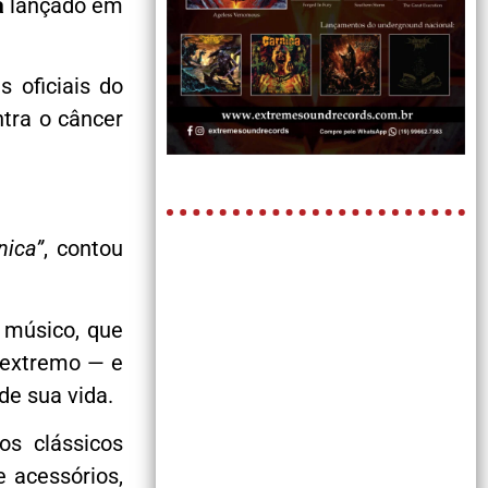
a
lançado em
s oficiais do
ntra o câncer
nica”
, contou
 músico, que
 extremo — e
de sua vida.
os clássicos
e acessórios,