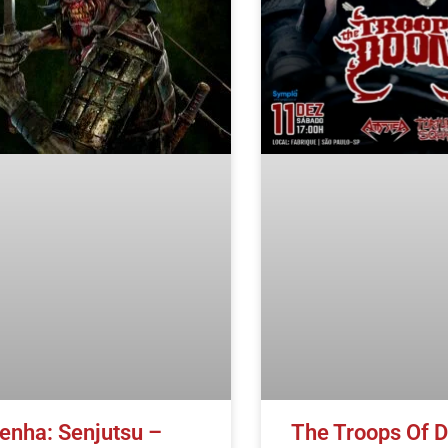
enha: Senjutsu –
The Troops Of 