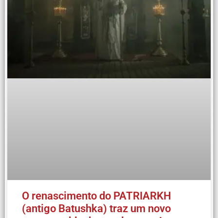
O renascimento do PATRIARKH
(antigo Batushka) traz um novo