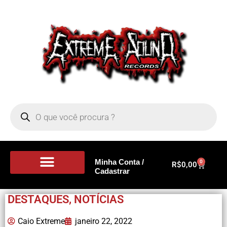
Minha Conta /
0
R$
0,00
Cadastrar
Portal de Notícias
DESTAQUES
,
NOTÍCIAS
Caio Extreme
janeiro 22, 2022