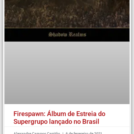
Firespawn: Álbum de Estreia do
Supergrupo lançado no Brasil
Alexandre Campos Capitão
6 de fevereiro de 2021