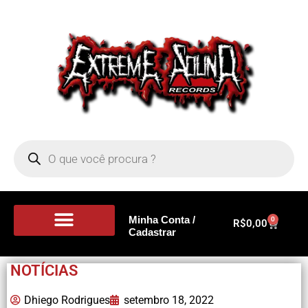
Minha Conta /
0
R$
0,00
Cadastrar
Portal de Notícias
NOTÍCIAS
Dhiego Rodrigues
setembro 18, 2022