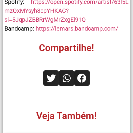
Spotify:
https://open.spotify.com/artist/63l5L
mzQxMYsyh8cpYHKAC?
si=5JqpJZBBRrWgMrZxgEi91Q
Bandcamp:
https://lemars.bandcamp.com/
Compartilhe!
Veja Também!