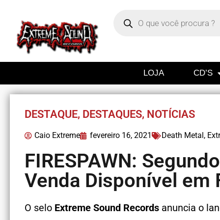
LOJA
CD’S
DESTAQUE
,
DESTAQUES
,
NOTÍCIAS
Caio Extreme
fevereiro 16, 2021
Death Metal
,
Ext
FIRESPAWN: Segundo S
Venda Disponível em 
O selo
Extreme Sound Records
anuncia o la