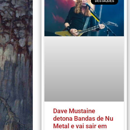
DESTAQUES
Dave Mustaine
detona Bandas de Nu
Metal e vai sair em