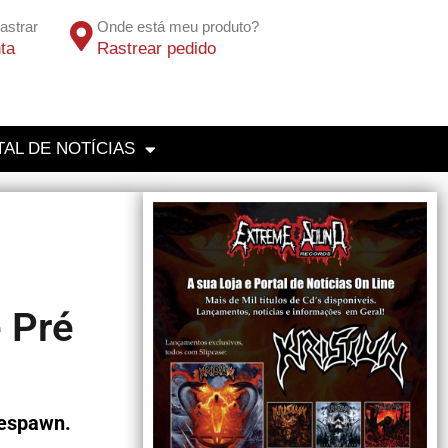
astrar
Onde está meu produto?
ta
Rastrear pedido
AL DE NOTÍCIAS
 Pré
respawn.