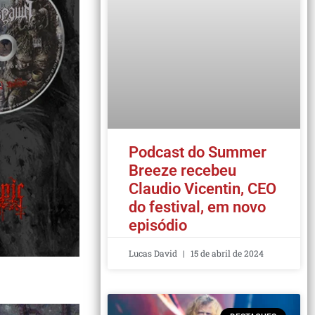
Podcast do Summer
Breeze recebeu
Claudio Vicentin, CEO
do festival, em novo
episódio
Lucas David
15 de abril de 2024