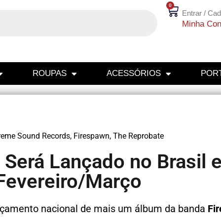
0
Entrar / Cad
Minha Con
ROUPAS
ACESSÓRIOS
PORT
reme Sound Records
,
Firespawn
,
The Reprobate
erá Lançado no Brasil e
Fevereiro/Março
nçamento nacional de mais um álbum da banda
Fi