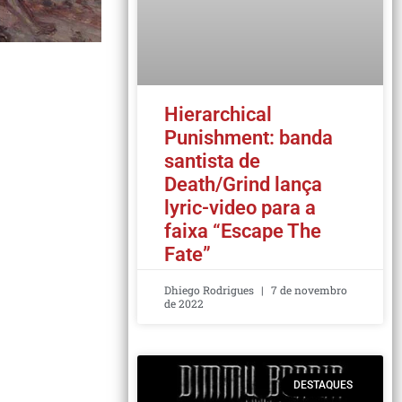
Hierarchical
Punishment: banda
santista de
Death/Grind lança
lyric-video para a
faixa “Escape The
Fate”
Dhiego Rodrigues
7 de novembro
de 2022
DESTAQUES