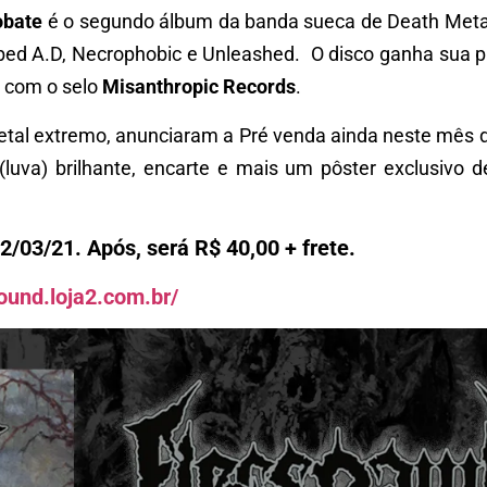
obate
é o segundo álbum da banda sueca de Death Meta
bed A
.D, Necrophobic e Unleashed. O disco ganha sua p
a com o selo
Misanthropic Records
.
etal extremo, anunciaram a Pré venda ainda neste mês d
e(luva) brilhante, encarte e mais um pôster exclusivo 
2/03/21. Após, será R$ 40,00 + frete.
ound.loja2.com.br/