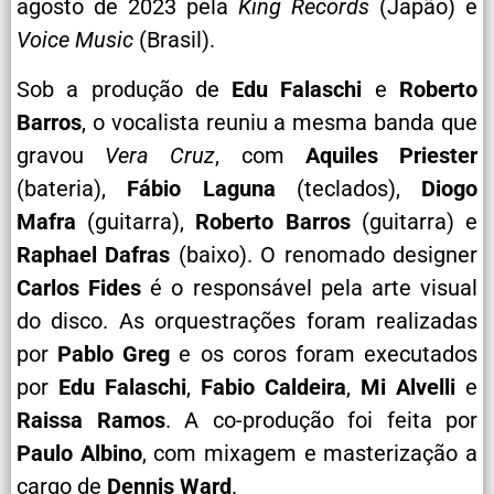
agosto de 2023 pela
King Records
(Japão) e
Voice Music
(Brasil).
Sob a produção de
Edu Falaschi
e
Roberto
Barros
, o vocalista reuniu a mesma banda que
gravou
Vera Cruz
, com
Aquiles Priester
(bateria),
Fábio Laguna
(teclados),
Diogo
Mafra
(guitarra),
Roberto Barros
(guitarra) e
Raphael Dafras
(baixo). O renomado designer
Carlos Fides
é o responsável pela arte visual
do disco. As orquestrações foram realizadas
por
Pablo Greg
e os coros foram executados
por
Edu Falaschi
,
Fabio Caldeira
,
Mi Alvelli
e
Raissa Ramos
. A co-produção foi feita por
Paulo Albino
, com mixagem e masterização a
cargo de
Dennis Ward
.