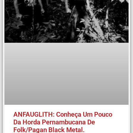
ANFAUGLITH: Conheça Um Pouco
Da Horda Pernambucana De
Folk/Pagan Black Metal.