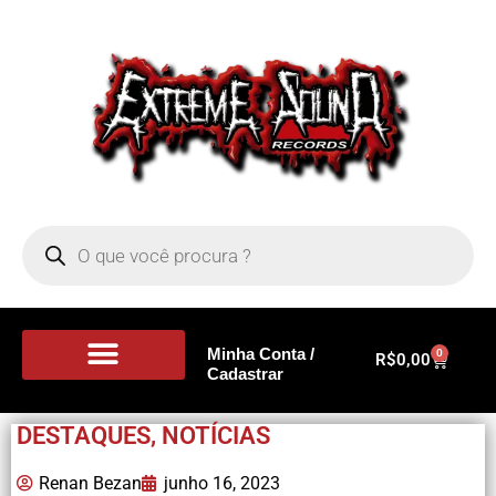
Minha Conta /
0
R$
0,00
Cadastrar
Portal de Notícias
DESTAQUES
,
NOTÍCIAS
Renan Bezan
junho 16, 2023