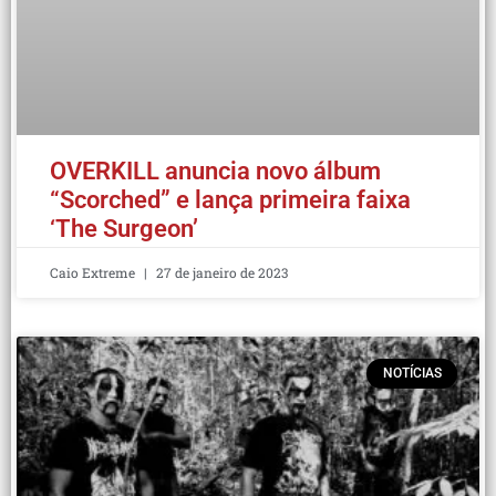
OVERKILL anuncia novo álbum
“Scorched” e lança primeira faixa
‘The Surgeon’
Caio Extreme
27 de janeiro de 2023
NOTÍCIAS