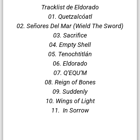
Tracklist de Eldorado
01. Quetzalcóatl
02. Señores Del Mar (Wield The Sword)
03. Sacrifice
04. Empty Shell
05. Tenochtitlán
06. Eldorado
07. Q’EQU’M
08. Reign of Bones
09. Suddenly
10. Wings of Light
11. In Sorrow