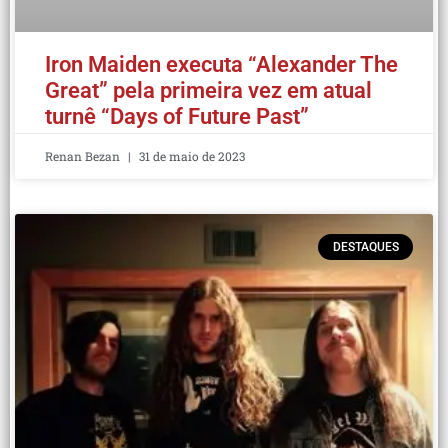
Iron Maiden executa “Alexander The
Great” pela primeira vez em atual
turnê “Days of Future Past”
Renan Bezan
31 de maio de 2023
DESTAQUES