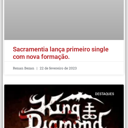
Sacramentia lança primeiro single
com nova formação.
Renan Bezan
22 de fevereiro de 2023
DESTAQUES