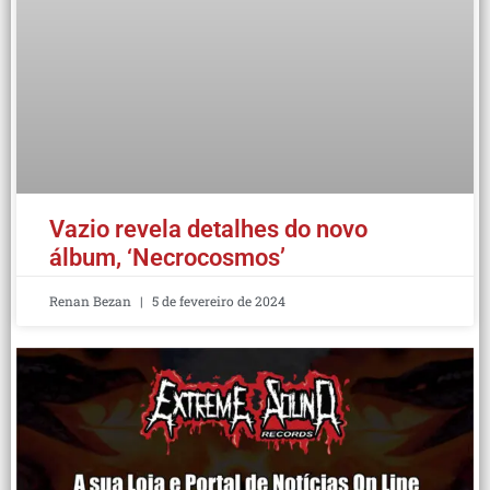
Vazio revela detalhes do novo
álbum, ‘Necrocosmos’
Renan Bezan
5 de fevereiro de 2024