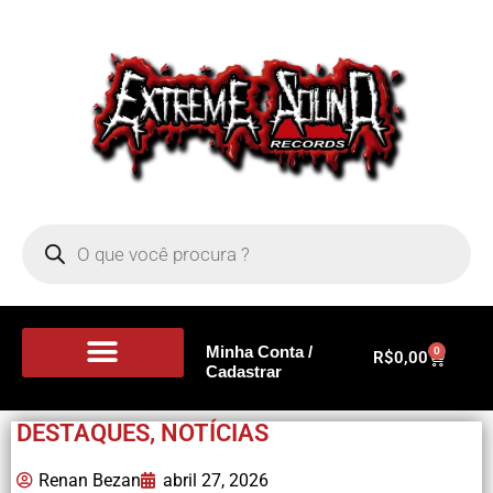
Minha Conta /
0
R$
0,00
Cadastrar
Portal de Notícias
DESTAQUES
,
NOTÍCIAS
Renan Bezan
abril 27, 2026