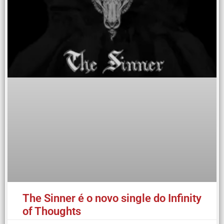
The Sinner é o novo single do Infinity
of Thoughts