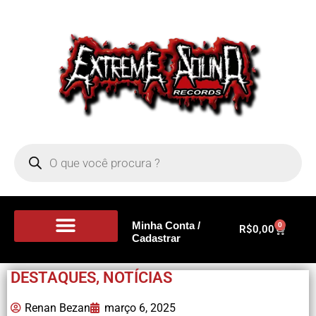
Minha Conta /
0
R$
0,00
Cadastrar
Portal de Notícias
DESTAQUES
,
NOTÍCIAS
Renan Bezan
março 6, 2025