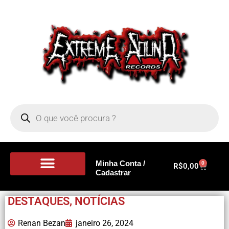
Minha Conta /
0
R$
0,00
Cadastrar
Portal de Notícias
DESTAQUES
,
NOTÍCIAS
Renan Bezan
janeiro 26, 2024